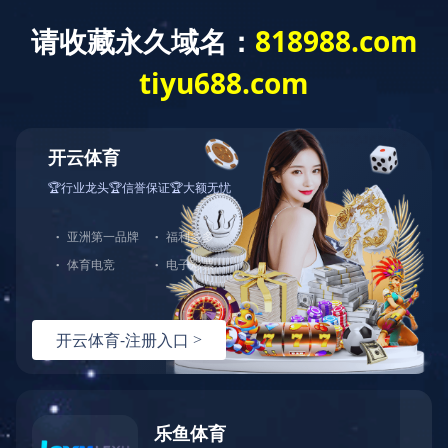
网站首页
关于我们
产品中心
推瓶机系列
递送机系列
输送机系列
加料机系列
混合机系列
排瓶机系列
码垛包装线系列
玻璃模具磨光机
缠绕机系列
捆轧机系列
瓶子检验机
荣誉资质
企业风采
开元体育-(中国)开元体育
当前位置 > 产品中心 > 开元体育-(中国)开元体育